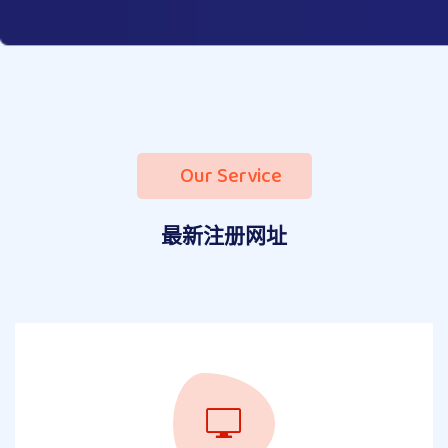
Our Service
最新注册网址