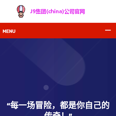
“每一场冒险，都是你自己的