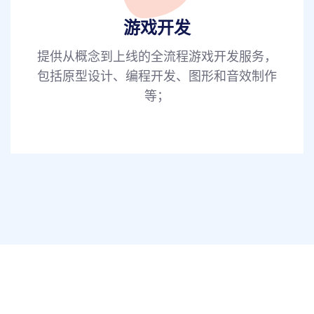
游戏开发
提供从概念到上线的全流程游戏开发服务，
包括原型设计、编程开发、图形和音效制作
等；