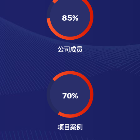
0.85%
公司成员
0.70%
项目案例