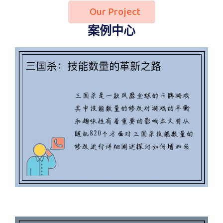
Our Project
案例中心