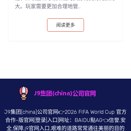
大。玩家需要更加合理地管...
阅读更多
J9集团(china)公司官网👉2026 FIFA World Cup 官方
合作-版官网|登录|入口|网址：BAIDU點AG👈信誉,安
全,保障,j9官网入口,艰难的道路常常通往美丽的目的